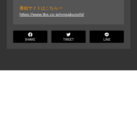
番組サイトはこちら⇒
https://www.tbs.co.jp/ongakunohi/
SHARE
TWEET
LINE