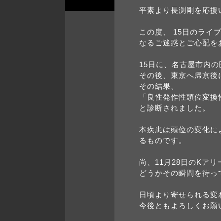
平素より⻑渕剛を応援
この度、 15⽇のラ
なるご迷惑とご⼼配を
15⽇に、名古屋市内
その後、東京へ帰京後
その結果、
「良性発作性頭位変換性
と診断されました。
本疾患は頭位の変化に
るものです。
尚、11月28日のK
どうかその瞬間を待っ
日頃より寄せられる変
今後ともよろしくお願