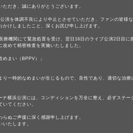
いただき、誠にありがとうございます。
イブ公演を体調不良により中⽌とさせていただき、ファンの皆様
おかけしましたこと、深くお詫び申し上げます。
の医療機関にて緊急処置を受け、翌⽇16⽇のライブ公演2⽇⽬に
に改めて精密検査を実施いたしました。
めまい（BPPV）」
より⼀時的なめまいが⽣じるもので、良性であり、適切な治療
アリーナ横浜公演には、コンディションを万全に整え、必ずステー
ていてください。
わらぬご声援に深く感謝申し上げます。
いいたします。